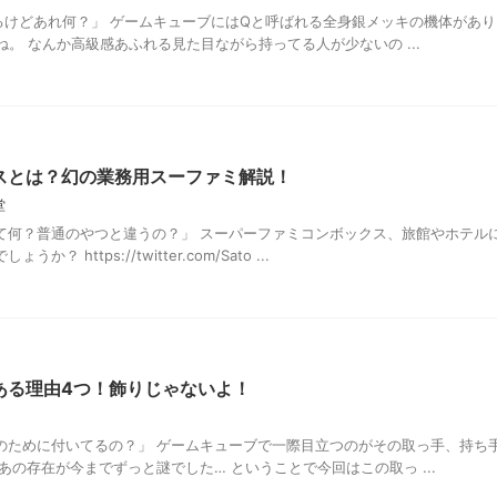
るけどあれ何？」 ゲームキューブにはQと呼ばれる全身銀メッキの機体があり
ね。 なんか高級感あふれる見た目ながら持ってる人が少ないの ...
スとは？幻の業務用スーファミ解説！
堂
て何？普通のやつと違うの？」 スーパーファミコンボックス、旅館やホテル
https://twitter.com/Sato ...
ある理由4つ！飾りじゃないよ！
のために付いてるの？」 ゲームキューブで一際目立つのがその取っ手、持ち
あの存在が今までずっと謎でした… ということで今回はこの取っ ...