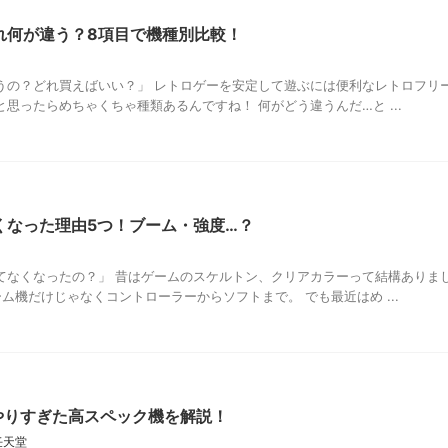
れ何が違う？8項目で機種別比較！
うの？どれ買えばいい？」 レトロゲーを安定して遊ぶには便利なレトロフリ
思ったらめちゃくちゃ種類あるんですね！ 何がどう違うんだ…と ...
くなった理由5つ！ブーム・強度…？
てなくなったの？」 昔はゲームのスケルトン、クリアカラーって結構ありま
ム機だけじゃなくコントローラーからソフトまで。 でも最近はめ ...
やりすぎた高スペック機を解説！
任天堂