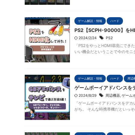
ゲーム解説・情報
ハード
PS2【SCPH-90000】
2024/2/24
PS2
「PS2をやっとHDMI環境にでき
いい機会だということで今のモニター
ゲーム解説・情報
ハード
周辺
ゲームボーイアドバンスを
2024/8/29
周辺機器
,
ゲーム
「ゲームボーイアドバンスをデカ
がち。 そんな時携帯機だといっその