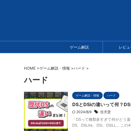
ゲーム解説
レビュ
HOME
>
ゲーム解説・情報
>
ハード
>
ハード
ゲーム解説・情報
ハード
DSとDSiの違いって何？D
2024/8/9
任天堂
「DSって種類多すぎて何がどう違
DS、DSLite、DSi、DSiLL…