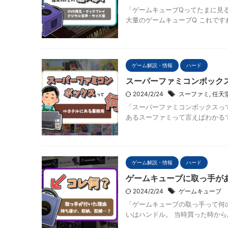
「ゲームキューブQってたまに見
大量のゲームキューブQ これです
ゲーム解説・情報
ハード
スーパーファミコンボック
2024/2/24
スーファミ
,
任天
「スーパーファミコンボックスっ
あるスーファミって言えばわかるでしょうか？ 
ゲーム解説・情報
ハード
ゲームキューブに取っ手が
2024/2/24
ゲームキューブ
「ゲームキューブの取っ手って何
いはハンドル。 当時買った時から