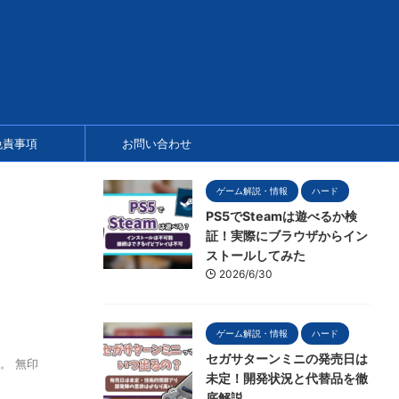
免責事項
お問い合わせ
ゲーム解説・情報
ハード
PS5でSteamは遊べるか検
証！実際にブラウザからイン
ストールしてみた
2026/6/30
ゲーム解説・情報
ハード
セガサターンミニの発売日は
。 無印
未定！開発状況と代替品を徹
底解説