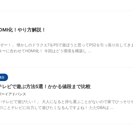
をHDMI化！やり方解説！
たぞー！」 懐かしのドラクエ7をPSで遊ぼうと思ってPS2を引っ張り出してき
に合わせてHDMI化！ 今回はどう環境を構築し ...
機器
テレビで遊ぶ方法5選！かかる値段まで比較
ボーイアドバンス
いテレビで遊びたい！」 大人になると持ち運ぶことがないので家でひっそり
ことテレビに出力して遊びたくなるんですよね！ ただGBAは ...