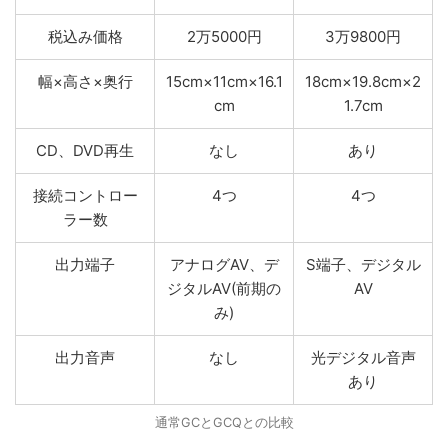
税込み価格
2万5000円
3万9800円
幅×高さ×奥行
15cm×11cm×16.1
18cm×19.8cm×2
cm
1.7cm
CD、DVD再生
なし
あり
接続コントロー
4つ
4つ
ラー数
出力端子
アナログAV、デ
S端子、デジタル
ジタルAV(前期の
AV
み)
出力音声
なし
光デジタル音声
あり
通常GCとGCQとの比較