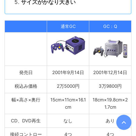
サイズがかなり大きい
通常GC
GC：Q
発売日
2001年9月14日
2001年12月14日
税込み価格
2万5000円
3万9800円
幅×高さ×奥行
15cm×11cm×16.1
18cm×19.8cm×2
cm
1.7cm
CD、DVD再生
なし
あり
接続コントロー
4つ
4つ