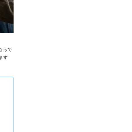
ならで
ます