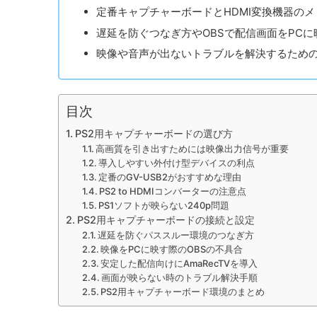
定番キャプチャーボードとHDMI変換機器の
遅延を防ぐつなぎ方やOBSで配信画面をPC
映像や音声が出ないトラブルを解決するため
目次
PS2用キャプチャーボードの選び方
高画質を引き出すためには映像出力信号が重要
導入しやすい外付け型デバイスの利点
定番のGV-USB2がおすすめな理由
PS2 to HDMIコンバーターの注意点
PS1ソフトが映らない240p問題
PS2用キャプチャーボードの接続と設定
遅延を防ぐパススルー環境のつなぎ方
映像をPCに映す際のOBSの不具合
安定した配信向けにAmaRecTVを導入
画面が映らない時のトラブル解決手順
PS2用キャプチャーボード環境のまとめ