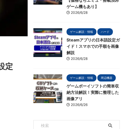
【価格ならエミュ・搭載済み
ゲーム機もあり】
2026/6/28
ゲーム解説・情報
ハード
Steamアプリの日本語設定ガ
イド！スマホでの手順を画像
解説
2026/6/28
設定
ゲーム解説・情報
周辺機器
ゲームボーイソフトの簡単収
納方法解説！実際に整理した
画像アリ
2026/6/26