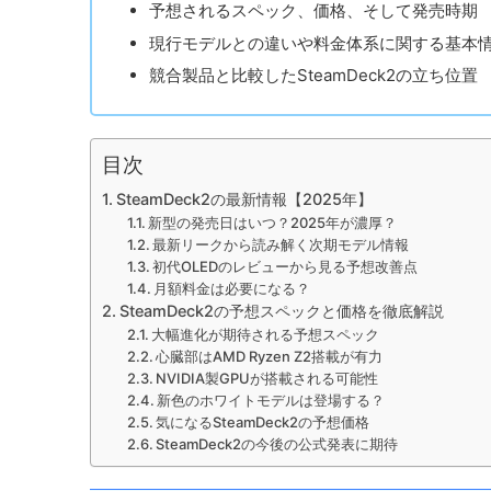
予想されるスペック、価格、そして発売時期
現行モデルとの違いや料金体系に関する基本
競合製品と比較したSteamDeck2の立ち位置
目次
SteamDeck2の最新情報【2025年】
新型の発売日はいつ？2025年が濃厚？
最新リークから読み解く次期モデル情報
初代OLEDのレビューから見る予想改善点
月額料金は必要になる？
SteamDeck2の予想スペックと価格を徹底解説
大幅進化が期待される予想スペック
心臓部はAMD Ryzen Z2搭載が有力
NVIDIA製GPUが搭載される可能性
新色のホワイトモデルは登場する？
気になるSteamDeck2の予想価格
SteamDeck2の今後の公式発表に期待