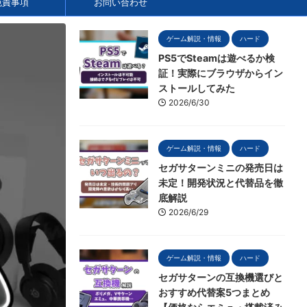
免責事項
お問い合わせ
ゲーム解説・情報
ハード
PS5でSteamは遊べるか検
証！実際にブラウザからイン
ストールしてみた
2026/6/30
ゲーム解説・情報
ハード
セガサターンミニの発売日は
未定！開発状況と代替品を徹
底解説
2026/6/29
ゲーム解説・情報
ハード
セガサターンの互換機選びと
おすすめ代替案5つまとめ