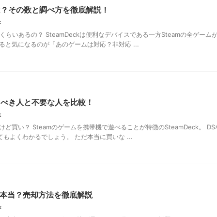
ムは？その数と調べ方を徹底解説！
k
のくらいあるの？ SteamDeckは便利なデバイスである一方Steamの全ゲーム
ると気になるのが「あのゲームは対応？非対応 ...
買うべき人と不要な人を比較！
k
だけど買い？ Steamのゲームを携帯機で遊べることが特徴のSteamDeck。 D
もよくわかるでしょう。 ただ本当に買いな ...
って本当？売却方法を徹底解説
k