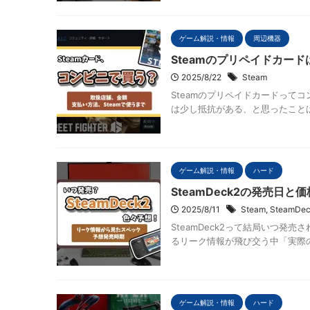
ゲーム解説・情報
周辺機器
Steamのプリペイドカー
2025/8/22
Steam
Steamのプリペイドカードって
は少し抵抗がある、と思ったことはな
ゲーム解説・情報
ハード
SteamDeck2の発売日
2025/8/11
Steam
,
SteamDe
SteamDeck2って結局いつ発売さ
るリーク情報が飛び交う中「実際の
ゲーム解説・情報
ハード