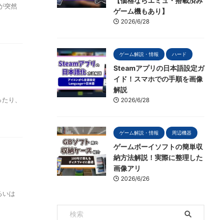
【価格ならエミュ・搭載済み
が突然
ゲーム機もあり】
2026/6/28
ゲーム解説・情報
ハード
Steamアプリの日本語設定ガ
イド！スマホでの手順を画像
解説
ったり、
2026/6/28
ゲーム解説・情報
周辺機器
ゲームボーイソフトの簡単収
納方法解説！実際に整理した
画像アリ
2026/6/26
るいは