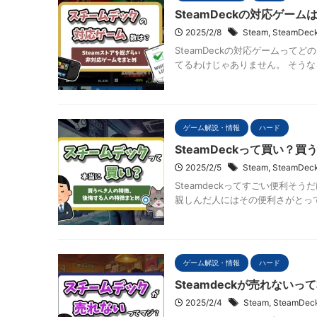
SteamDeckの対応ゲー
2025/2/8
Steam
,
SteamDec
SteamDeckの対応ゲームってど
てるわけじゃありません。 そうな
ゲーム解説・情報
ハード
SteamDeckって買い？
2025/2/5
Steam
,
SteamDec
Steamdeckってすごい便利そう
親しんだ人にはその便利さがとって
ゲーム解説・情報
ハード
Steamdeckが売れない
2025/2/4
Steam
,
SteamDec