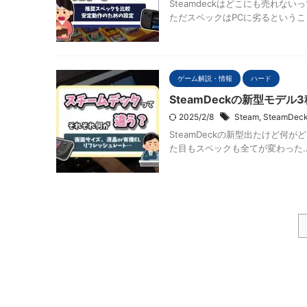
Steamdeckはどこにも売れない
ただスペックはPCに劣るというこ
ゲーム解説・情報
ハード
SteamDeckの新型モデ
2025/2/8
Steam
,
SteamDec
SteamDeckの新型出たけど何
た目もスペックも全てが変わった…