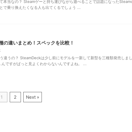
って本当なの？ Steamゲーと持ち運びながら遊べることで話題になったSteamd
とで乗り換えたくなる人も出てくるでしょう ...
ル3種の違いまとめ！スペックを比較！
k
がどう違うの？ SteamDeckは少し前にモデルを一新して新型を三種類発売しま
んですがぱっと見よくわからないんですよね。 ...
1
2
Next »