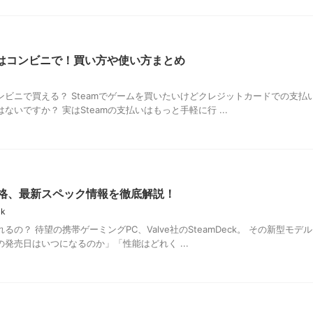
ドはコンビニで！買い方や使い方まとめ
コンビニで買える？ Steamでゲームを買いたいけどクレジットカードでの支払
いですか？ 実はSteamの支払いはもっと手軽に行 ...
と価格、最新スペック情報を徹底解説！
ck
れるの？ 待望の携帯ゲーミングPC、Valve社のSteamDeck。 その新型モデ
発売日はいつになるのか」「性能はどれく ...