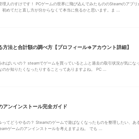
理人のすけです！ PCゲームの世界に飛び込んでみたもののSteamのアプリ
初めてだと直し方が分からなくて本当に焦るかと思います。ま ...
する方法と合計額の調べ方【プロフィール⇒アカウント詳細】
てみればいいの？ steamでゲームを買っているとふと過去の取引状況が気にな
のか知りたくなったりすることってありますよね。 PC ...
ムのアンインストール完全ガイド
ールってどうやるの？ Steamのゲームで遊ばなくなったものを整理したい、あ
eamゲームのアンインストールを考えますよね。 でも ...