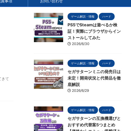
免責事項
お問い合わせ
ゲーム解説・情報
ハード
PS5でSteamは遊べるか検
証！実際にブラウザからイン
ストールしてみた
2026/6/30
ゲーム解説・情報
ハード
セガサターンミニの発売日は
未定！開発状況と代替品を徹
てきて
底解説
2026/6/29
ゲーム解説・情報
ハード
セガサターンの互換機選びと
おすすめ代替案5つまとめ