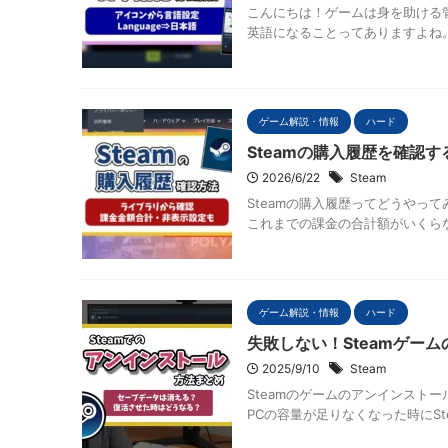
こんにちは！ゲームは身を助ける管
英語になることってありますよね。
ゲーム解説・情報
ハード
Steamの購入履歴を確認
2026/6/22
Steam
Steamの購入履歴ってどうやっ
これまでの課金の合計額がいくらな
ゲーム解説・情報
ハード
失敗しない！Steamゲー
2025/9/10
Steam
Steamのゲームのアンインスト
PCの容量が足りなくなった時にSt