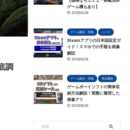
【価格ならエミュ・搭載済み
ゲーム機もあり】
2026/6/28
ゲーム解説・情報
ハード
Steamアプリの日本語設定ガ
イド！スマホでの手順を画像
解説
2026/6/28
底調
ゲーム解説・情報
周辺機器
ゲームボーイソフトの簡単収
納方法解説！実際に整理した
画像アリ
2026/6/26