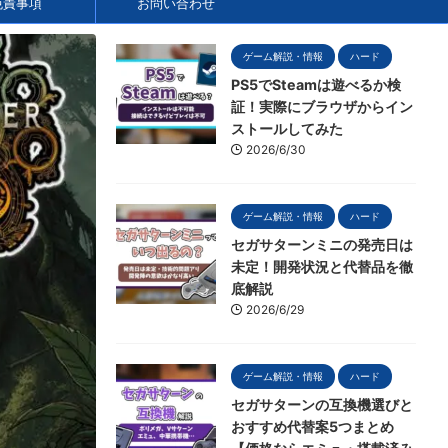
免責事項
お問い合わせ
ゲーム解説・情報
ハード
PS5でSteamは遊べるか検
証！実際にブラウザからイン
ストールしてみた
2026/6/30
ゲーム解説・情報
ハード
セガサターンミニの発売日は
未定！開発状況と代替品を徹
底解説
2026/6/29
ゲーム解説・情報
ハード
セガサターンの互換機選びと
おすすめ代替案5つまとめ