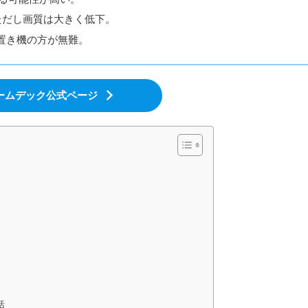
ただし画質は大きく低下。
置き機の方が無難。
ームデック公式ページ
括