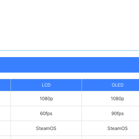
LCD
OLED
1080p
1080p
60fps
90fps
SteamOS
SteamOS