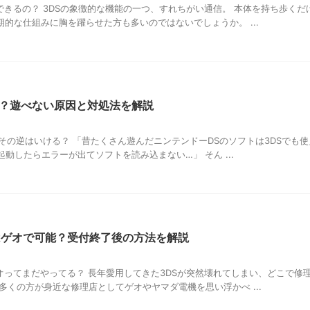
できるの？ 3DSの象徴的な機能の一つ、すれちがい通信。 本体を持ち歩くだ
的な仕組みに胸を躍らせた方も多いのではないでしょうか。 ...
は？遊べない原因と対処法を解説
？その逆はいける？ 「昔たくさん遊んだニンテンドーDSのソフトは3DSでも
起動したらエラーが出てソフトを読み込まない…」 そん ...
理はゲオで可能？受付終了後の方法を解説
オってまだやってる？ 長年愛用してきた3DSが突然壊れてしまい、どこで修
多くの方が身近な修理店としてゲオやヤマダ電機を思い浮かべ ...