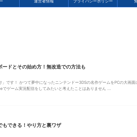
ー
運営者情報
プライバシーポリシー
ーボードとその始め方！無改造での方法も
」です！ かつて夢中になったニンテンドー3DSの名作ゲームをPCの大画面
beでゲーム実況配信をしてみたいと考えたことはありません ...
でもできる！やり方と裏ワザ