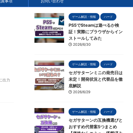
免責事項
お問い合わせ
ゲーム解説・情報
ハード
PS5でSteamは遊べるか検
証！実際にブラウザからイン
ストールしてみた
2026/6/30
ゲーム解説・情報
ハード
セガサターンミニの発売日は
未定！開発状況と代替品を徹
に出力
底解説
2026/6/29
ゲーム解説・情報
ハード
セガサターンの互換機選びと
おすすめ代替案5つまとめ