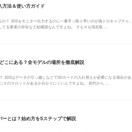
入方法＆使い方ガイド
るの？ 3DSをモニター出力するのに一番手っ取り早いのが偽トロキャプチャ。
てる業者の存在など結構謎なんですよね。 そもそも現在取 ...
はどこにある？全モデルの場所を徹底解説
の？ 3DSはデータの引っ越しなどでSDカードの入れ替えが必要になる場合があ
にそのスロットがあるか分かりにくいんですよね。 初代から ...
バーとは？始め方を5ステップで解説