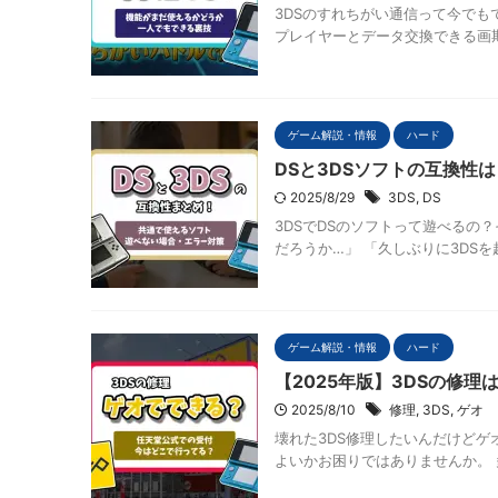
3DSのすれちがい通信って今でも
プレイヤーとデータ交換できる画期
ゲーム解説・情報
ハード
DSと3DSソフトの互換性
2025/8/29
3DS
,
DS
3DSでDSのソフトって遊べるの
だろうか…」 「久しぶりに3DSを
ゲーム解説・情報
ハード
【2025年版】3DSの修
2025/8/10
修理
,
3DS
,
ゲオ
壊れた3DS修理したいんだけどゲ
よいかお困りではありませんか。 