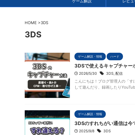
ゲーム解説
レビュ
HOME
>
3DS
3DS
ゲーム解説・情報
ハード
3DSで使えるキャプチャ
2026/5/30
3DS
,
配信
こんにちは！ブログ管理人の「すけ
して遊んだり、録画したりYouTu
ゲーム解説・情報
3DSのすれちがい通信は今
2025/9/8
3DS