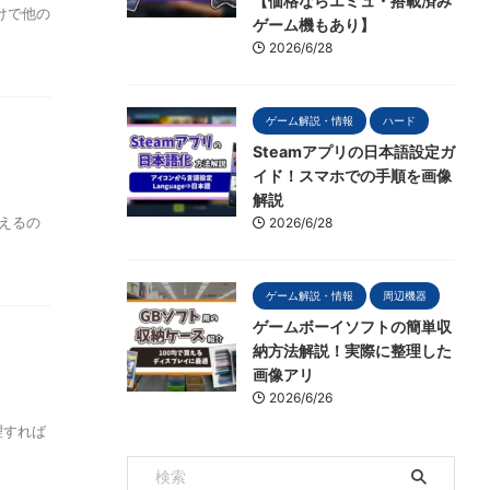
【価格ならエミュ・搭載済み
けで他の
ゲーム機もあり】
2026/6/28
ゲーム解説・情報
ハード
Steamアプリの日本語設定ガ
イド！スマホでの手順を画像
解説
使えるの
2026/6/28
ゲーム解説・情報
周辺機器
ゲームボーイソフトの簡単収
納方法解説！実際に整理した
画像アリ
2026/6/26
理すれば