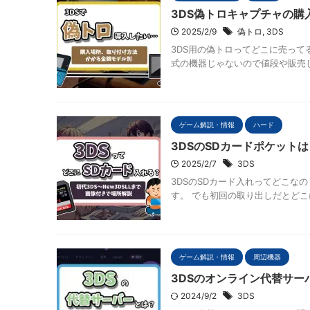
3DS偽トロキャプチャの購
2025/2/9
偽トロ
,
3DS
3DS用の偽トロってどこに売って
式の機器じゃないので値段や販売し
ゲーム解説・情報
ハード
3DSのSDカードポケット
2025/2/7
3DS
3DSのSDカード入れってどこな
す。 でも初回の取り出しだとどこ
ゲーム解説・情報
周辺機器
3DSのオンライン代替サー
2024/9/2
3DS