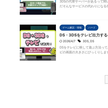
3DSの代替サーバーがあるって聞い
だそんなサービスの代わりになる代
ゲーム解説・情報
ハード
DS・3DSをテレビ出力す
2026/4/7
3DS
,
DS
DSをテレビに映して遊ぶ方法って
ビの画面の大きさにびっくりします。