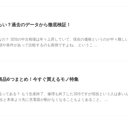
くらい？過去のデータから徹底検証！
なの？ 3DSの中古相場は年々上昇していて、現在の価格というのが中々難しい
類や条件があって比較するのも面倒ですよね。 というこ ...
商品6つまとめ！今すぐ買えるモノ特集
品ってある？ もう生産終了、修理も終了した3DSですが現役という人は多い
ると本体より先に充電器が動かなくなることもよくあること。 ...