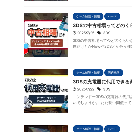
ゲーム解説・情報
ハード
3DSの中古相場ってどの
2025/7/25
3DS
3DSの中古相場って今どのくらい
体だけとかNewや2DSとか色々種
ゲーム解説・情報
周辺機器
3DSの充電器に代用できる
2025/7/22
3DS
ニンテンドー3DSの充電器の代用
いでしょうか。 ただ長い間使って
ゲーム解説・情報
ハード