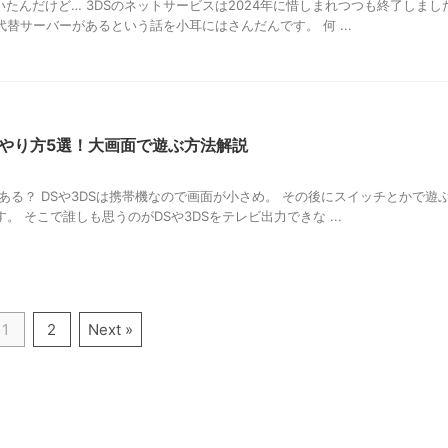
たんだけど… 3DSのネットサービスは2024年に惜しまれつつも終了しました
替サーバーがあるという話を小耳にはさんだんです。 何 ...
るやり方5選！大画面で遊ぶ方法解説
ある？ DSや3DSは携帯機なので画面が小さめ。 その後にスイッチとかで遊
 そこで誰しも思うのがDSや3DSをテレビ出力できな ...
1
2
Next »