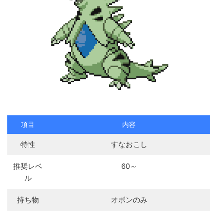
項目
内容
特性
すなおこし
推奨レベ
60～
ル
持ち物
オボンのみ