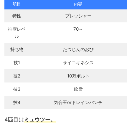
項目
内容
特性
プレッシャー
推奨レベ
70～
ル
持ち物
たつじんのおび
技1
サイコキネシス
技2
10万ボルト
技3
吹雪
技4
気合玉orドレインパンチ
4匹目は
ミュウツー。